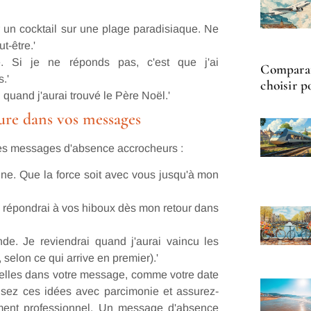
r un cocktail sur une plage paradisiaque. Ne
t-être.'
e. Si je ne réponds pas, c'est que j'ai
Comparati
.'
choisir p
 quand j'aurai trouvé le Père Noël.'
ture dans vos messages
 des messages d'absence accrocheurs :
aine. Que la force soit avec vous jusqu'à mon
e répondrai à vos hiboux dès mon retour dans
de. Je reviendrai quand j'aurai vaincu les
elon ce qui arrive en premier).'
tielles dans votre message, comme votre date
lisez ces idées avec parcimonie et assurez-
ement professionnel. Un message d'absence