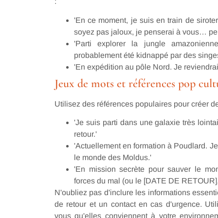
:
'En ce moment, je suis en train de sirote
soyez pas jaloux, je penserai à vous… peu
'Parti explorer la jungle amazonienn
probablement été kidnappé par des singes
'En expédition au pôle Nord. Je reviendrai
Jeux de mots et références pop cul
Utilisez des références populaires pour créer
'Je suis parti dans une galaxie très loint
retour.'
'Actuellement en formation à Poudlard. J
le monde des Moldus.'
'En mission secrète pour sauver le mon
forces du mal (ou le [DATE DE RETOUR], s
N'oubliez pas d'inclure les informations essen
de retour et un contact en cas d'urgence. Uti
vous qu'elles conviennent à votre environn