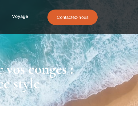
Voyage
Contactez-nous
 vos conges :
c style