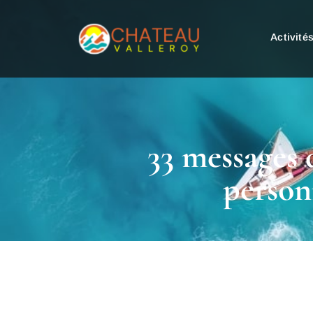
Activité
33 messages 
person